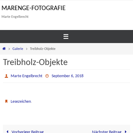
Zum
MARENGE-FOTOGRAFIE
Inhalt
Marte Engelbrecht
springen
Start
Galerie
Treibholz-Objekte
Treibholz-Objekte
Marte Engelbrecht
September 6, 2018
.
Lesezeichen
Vorheriger Beitrag
Nächster Beitrag