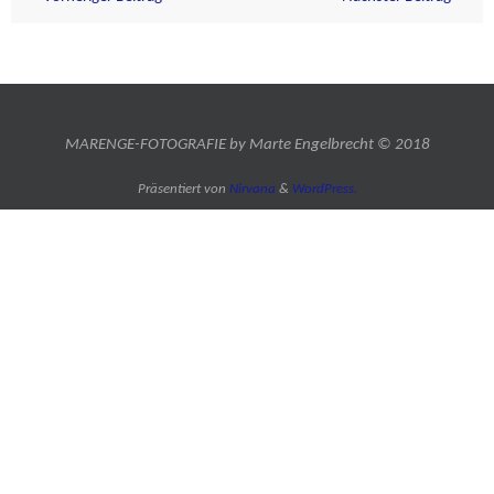
MARENGE-FOTOGRAFIE by Marte Engelbrecht © 2018
Präsentiert von
Nirvana
&
WordPress.