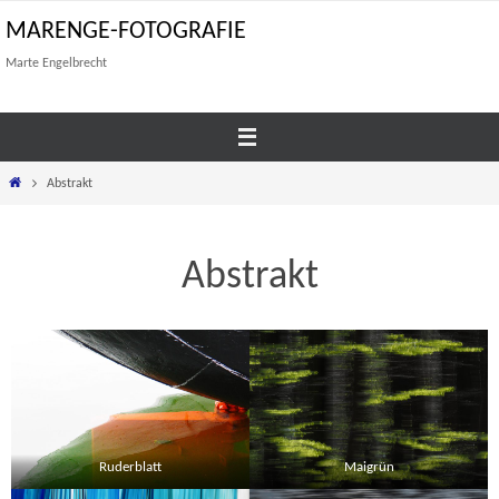
Zum
MARENGE-FOTOGRAFIE
Inhalt
Marte Engelbrecht
springen
Start
Abstrakt
Abstrakt
Ruderblatt
Maigrün