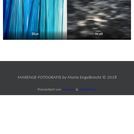
Blue
Watt
MARENGE-FOTOGRAFIE by Marte Engelbrecht © 2018
Präsentiert von
Nirvana
&
WordPress.