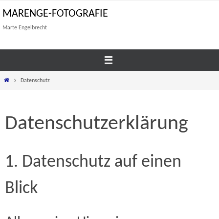
Zum
MARENGE-FOTOGRAFIE
Inhalt
Marte Engelbrecht
springen
Start
Datenschutz
Datenschutz­erklärung
1. Datenschutz auf einen
Blick